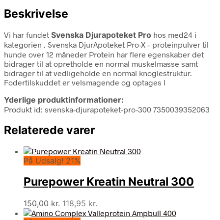
Beskrivelse
Vi har fundet
Svenska Djurapoteket Pro
hos med24 i
kategorien
. Svenska DjurApoteket Pro-X – proteinpulver til
hunde over 12 måneder Protein har flere egenskaber det
bidrager til at opretholde en normal muskelmasse samt
bidrager til at vedligeholde en normal knoglestruktur.
Fodertilskuddet er velsmagende og optages l
Yderlige produktinformationer:
Produkt id: svenska-djurapoteket-pro-300 7350039352063
Relaterede varer
På Udsalg! 21%
Purepower Kreatin Neutral 300
Den
Den
150,00
kr.
118,95
kr.
oprindelige
aktuelle