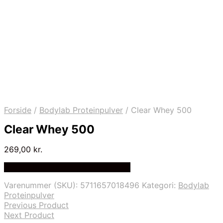
Forside
/
Bodylab Proteinpulver
/
Clear Whey 500
Clear Whey 500
269,00
kr.
Bedste Pris Fundet på Price Index
Varenummer (SKU):
5711657018496
Kategori:
Bodylab
Proteinpulver
Previous Product
Next Product