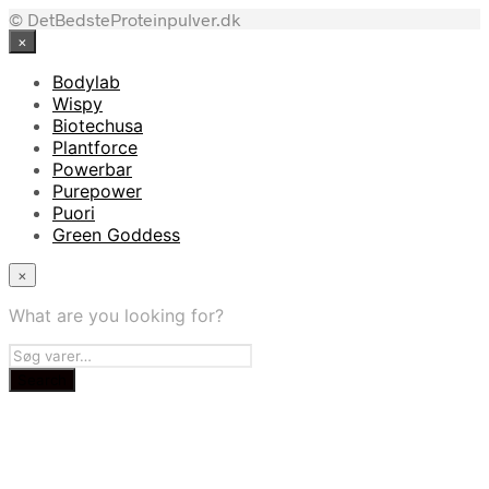
© DetBedsteProteinpulver.dk
×
Bodylab
Wispy
Biotechusa
Plantforce
Powerbar
Purepower
Puori
Green Goddess
×
What are you looking for?