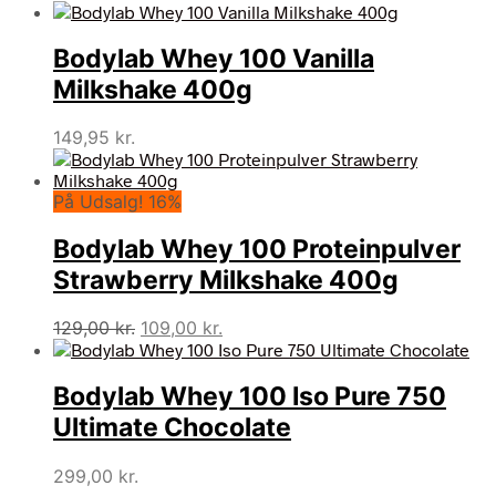
Bodylab Whey 100 Vanilla
Milkshake 400g
149,95
kr.
På Udsalg! 16%
Bodylab Whey 100 Proteinpulver
Strawberry Milkshake 400g
Den
Den
129,00
kr.
109,00
kr.
oprindelige
aktuelle
pris
pris
Bodylab Whey 100 Iso Pure 750
var:
er:
129,00 kr..
109,00 kr..
Ultimate Chocolate
299,00
kr.