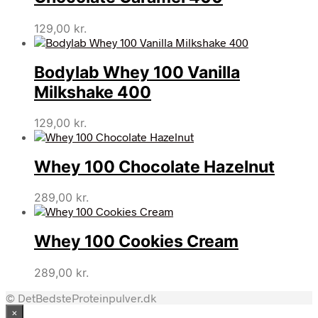
129,00
kr.
Bodylab Whey 100 Vanilla
Milkshake 400
129,00
kr.
Whey 100 Chocolate Hazelnut
289,00
kr.
Whey 100 Cookies Cream
289,00
kr.
© DetBedsteProteinpulver.dk
×