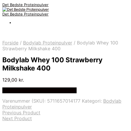
Det Bedste Proteinpulver
Det Bedste Proteinpulver
Forside
/
Bodylab Proteinpulver
/
Bodylab Whey 100
Strawberry Milkshake 400
Bodylab Whey 100 Strawberry
Milkshake 400
129,00
kr.
Bedste Pris Fundet på Price Index
Varenummer (SKU):
5711657014177
Kategori:
Bodylab
Proteinpulver
Previous Product
Next Product