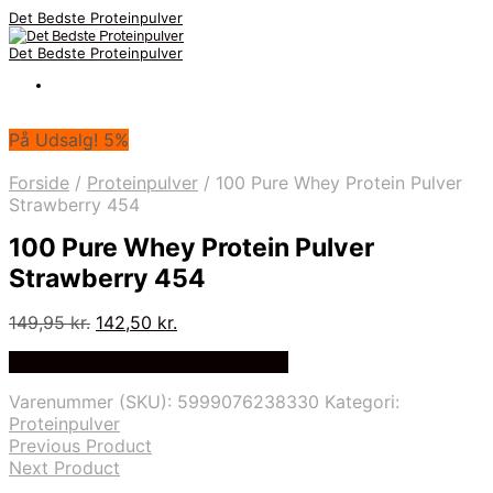
Det Bedste Proteinpulver
Det Bedste Proteinpulver
På Udsalg! 5%
Forside
/
Proteinpulver
/
100 Pure Whey Protein Pulver
Strawberry 454
100 Pure Whey Protein Pulver
Strawberry 454
Den
Den
149,95
kr.
142,50
kr.
oprindelige
aktuelle
Bedste Pris Fundet på Price Index
pris
pris
var:
er:
Varenummer (SKU):
5999076238330
Kategori:
149,95 kr..
142,50 kr..
Proteinpulver
Previous Product
Next Product